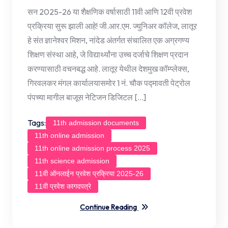
सन 2025-26 या शैक्षणिक वर्षासाठी 11वी आणि 12वी प्रवेश
प्रक्रिया सुरू झाली आहे! जी.आर.एम. ज्युनिअर कॉलेज, लातूर
हे संत ज्ञानेश्वर मिशन, नांदेड अंतर्गत संचालित एक अग्रगण्य
शिक्षण संस्था आहे, जे विद्यार्थ्यांना उच्च दर्जाचे शिक्षण प्रदान
करण्यासाठी वचनबद्ध आहे. लातूर येथील देशमुख कॉम्प्लेक्स,
गिरवलकर मंगल कार्यालयासमोर 1 नं. चौक पद्मावती पेट्रोल
पंपच्या मागील बाजूस नेटिजन डिजिटल […]
Tags:
11th admission documents
11th online admission
11th online admission process 2025
11th science admission
11वी ऑनलाईन प्रवेश प्रक्रिया 2025-26
11वी प्रवेश कागदपत्रे
Continue Reading